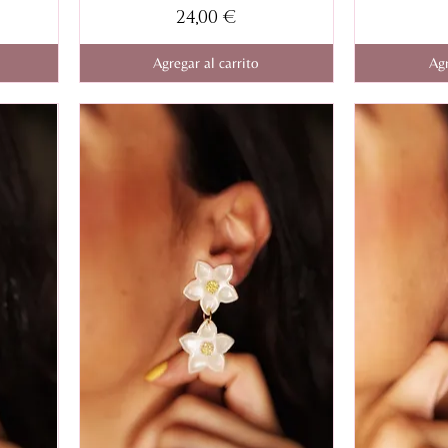
Pendientes
Pendientes
Precio
24,00 €
Hanami
Hanami
dobles
dobles
turquesa
bronce
Agregar al carrito
Agr