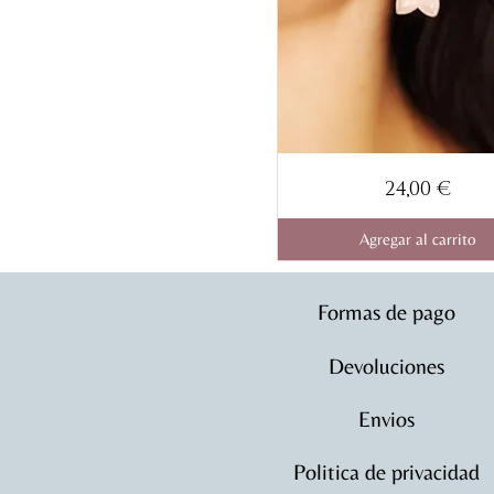
Pendientes
Precio
24,00 €
Hanami
dobles
crema
Agregar al carrito
Formas de pago
Devoluciones
Envios
Politica de privacidad