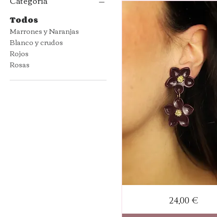
Categoría
Todos
Marrones y Naranjas
Blanco y crudos
Rojos
Rosas
Pendientes
Precio
24,00 €
Hanami
dobles
ciruela