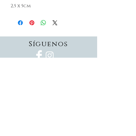
2,5 x 5cm
Síguenos
Suscríbete
Suscríbete ahora
Devoluciones
Formas de pago
Politica de privacidad
Envios