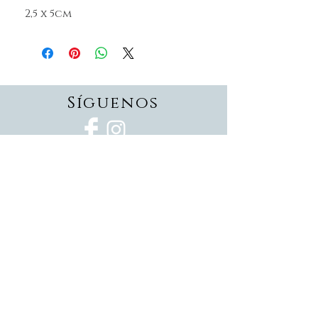
2,5 x 5cm
Síguenos
Suscríbete
Suscríbete ahora
Devoluciones
Formas de pago
Politica de privacidad
Envios