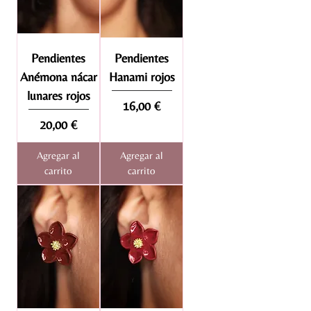
Pendientes
Pendientes
Anémona nácar
Hanami rojos
lunares rojos
Precio
16,00 €
Precio
20,00 €
Agregar al
Agregar al
carrito
carrito