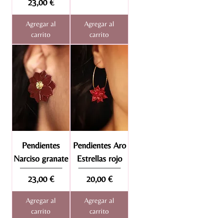
Precio
23,00 €
Agregar al
Agregar al
carrito
carrito
Pendientes
Pendientes Aro
Narciso granate
Estrellas rojo
Precio
Precio
23,00 €
20,00 €
Agregar al
Agregar al
carrito
carrito