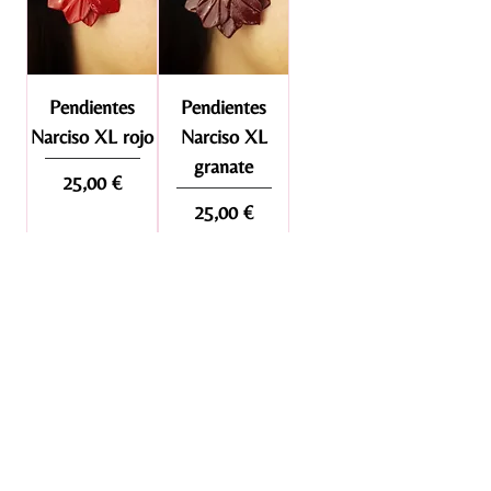
Pendientes
Pendientes
Narciso XL rojo
Narciso XL
granate
Precio
25,00 €
Precio
25,00 €
Agregar al
Agregar al
carrito
carrito