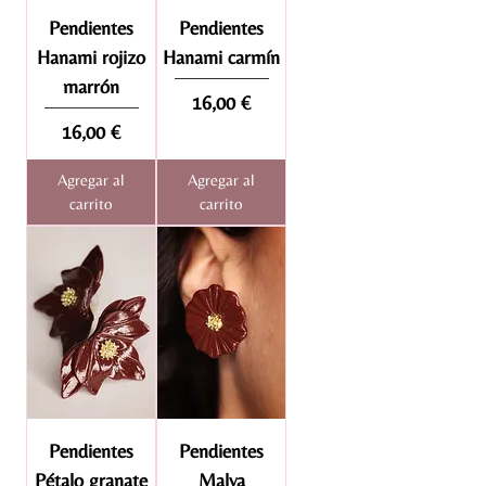
Pendientes
Pendientes
Hanami rojizo
Hanami carmín
marrón
Precio
16,00 €
Precio
16,00 €
Agregar al
Agregar al
carrito
carrito
Pendientes
Pendientes
Pétalo granate
Malva