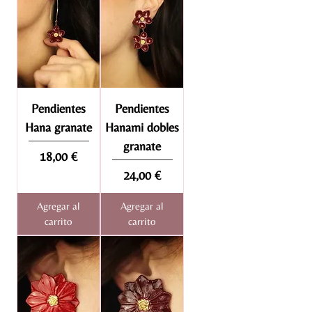
Pendientes
Pendientes
Hana granate
Hanami dobles
granate
Precio
18,00 €
Precio
24,00 €
Agregar al
Agregar al
carrito
carrito