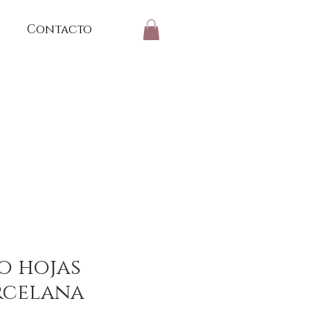
Contacto
o hojas
rcelana