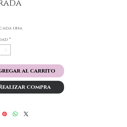
rada
Precio
 cada una
dad
*
gregar al carrito
Realizar compra