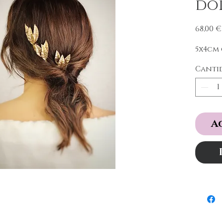
do
68,00 €
5x4cm
Canti
A