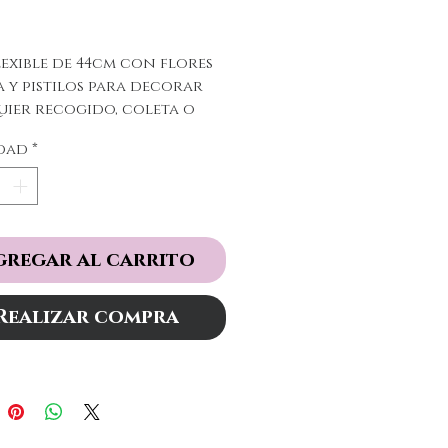
Precio
lexible de 44cm con flores
a y pistilos para decorar
ier recogido, coleta o
a
dad
*
gregar al carrito
Realizar compra