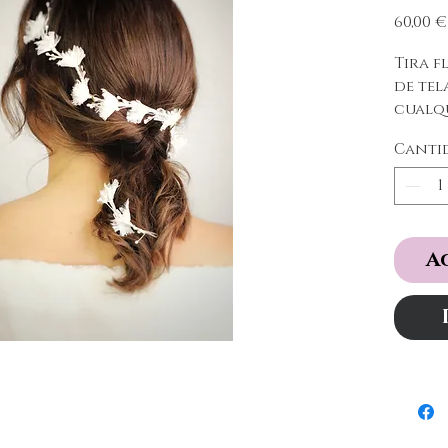
60,00 €
Tira f
de tel
cualqu
trenz
Canti
A