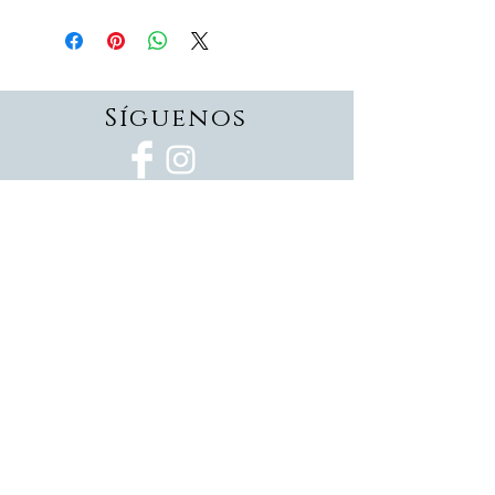
Síguenos
Suscríbete
Suscríbete ahora
Devoluciones
Formas de pago
Politica de privacidad
Envios
Pedidos personalizados