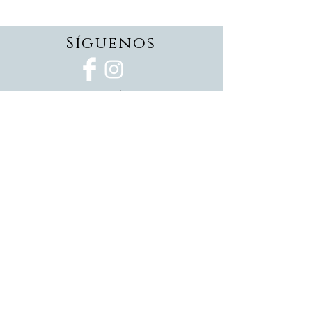
Síguenos
Suscríbete
Suscríbete ahora
Devoluciones
Formas de pago
Politica de privacidad
Envios
Pedidos personalizados
CONTáCTANOS