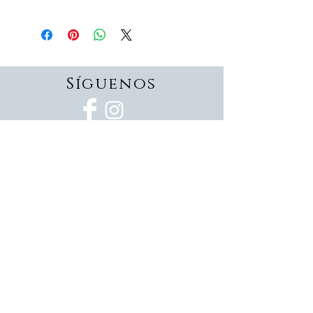
Síguenos
Suscríbete
Suscríbete ahora
Devoluciones
Formas de pago
Politica de privacidad
Envios
Pedidos personalizados