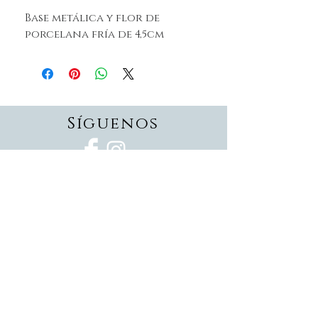
Base metálica y flor de
porcelana fría de 4,5cm
Síguenos
Suscríbete
Suscríbete ahora
Devoluciones
Formas de pago
Politica de privacidad
Envios