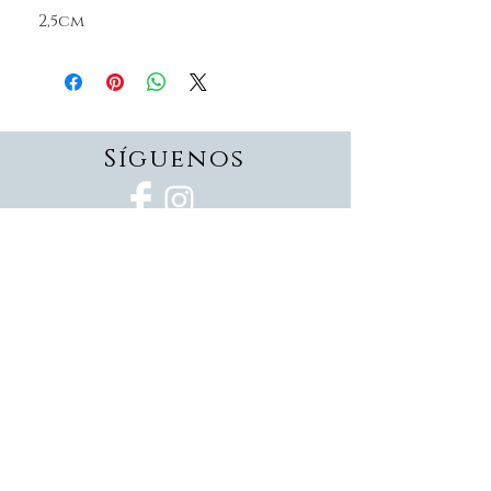
2,5cm
Síguenos
Suscríbete
Suscríbete ahora
Devoluciones
Formas de pago
Politica de privacidad
Envios