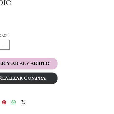
dio
Precio
dad
*
gregar al carrito
Realizar compra