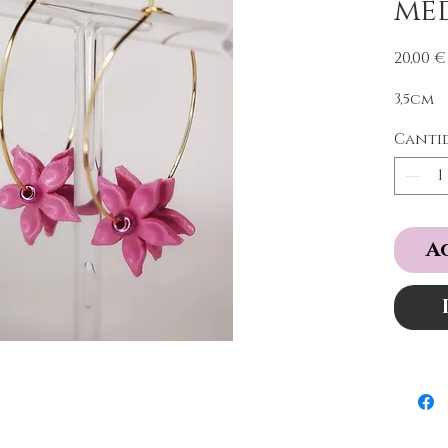
me
20,00 €
3,5cm
Canti
A