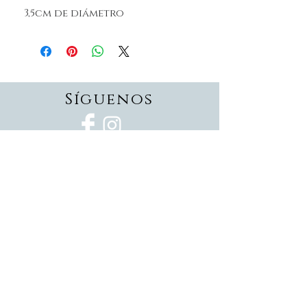
3,5cm de diámetro
Síguenos
Suscríbete
Suscríbete ahora
Devoluciones
Formas de pago
Politica de privacidad
Envios