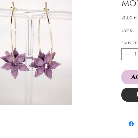
mo
20,00 €
3,5cm
Canti
A