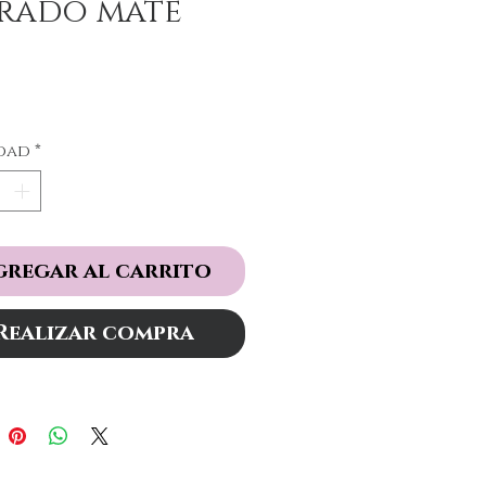
rado mate
Precio
dad
*
gregar al carrito
Realizar compra