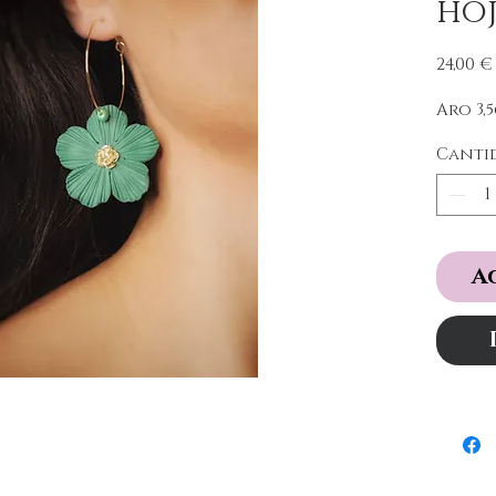
ho
24,00 €
Aro 3,
Canti
A