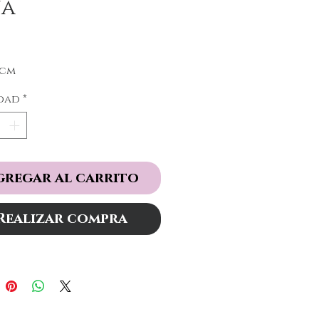
ja
Precio
5cm
dad
*
gregar al carrito
Realizar compra