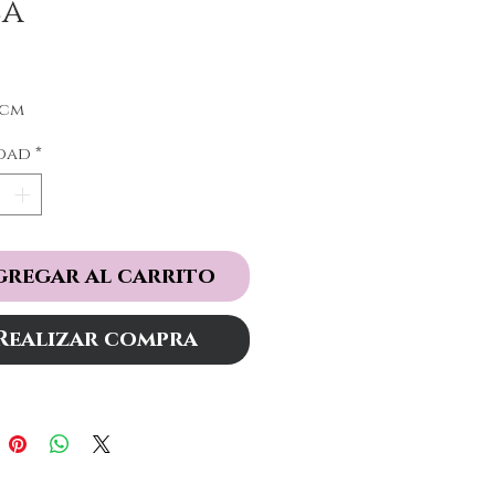
sa
Precio
5cm
dad
*
gregar al carrito
Realizar compra