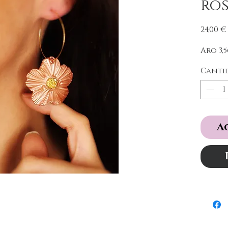
ro
24,00 €
Aro 3,
Canti
A