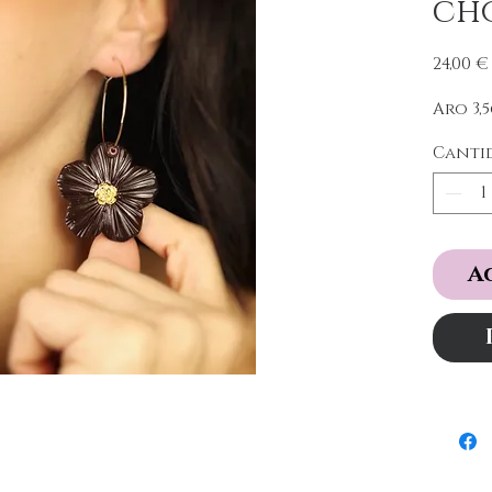
ch
24,00 €
Aro 3,
Canti
A