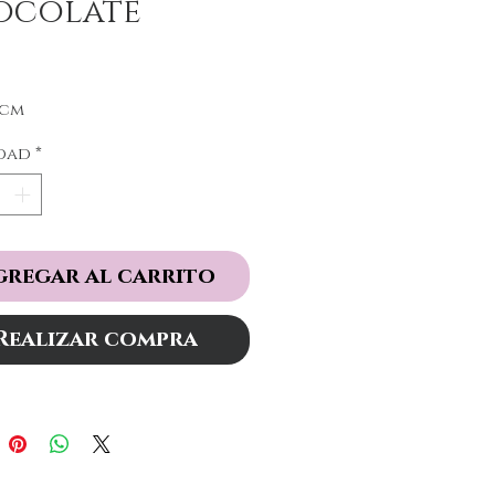
ocolate
Precio
5cm
dad
*
gregar al carrito
Realizar compra