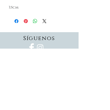
3,5cm
Síguenos
Suscríbete
Suscríbete ahora
Devoluciones
Formas de pago
Politica de privacidad
Envios