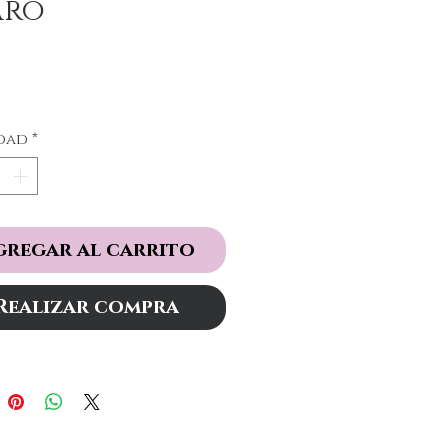
aro
Precio
dad
*
gregar al carrito
Realizar compra