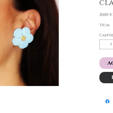
cl
20,00 €
3,5cm
Canti
A