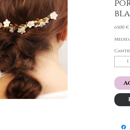
po
bl
65,00 €
Medida
Canti
A