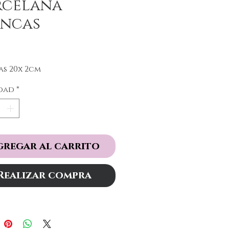
rcelana
ancas
Precio
s 20x 2cm
dad
*
gregar al carrito
Realizar compra