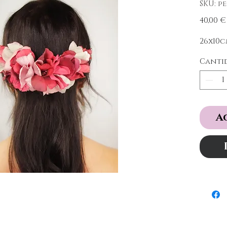
SKU: pe
40,00 €
26x10
Canti
A