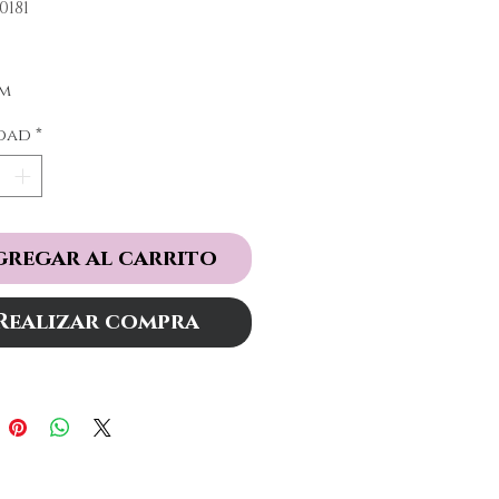
0181
Precio
cm
dad
*
gregar al carrito
Realizar compra