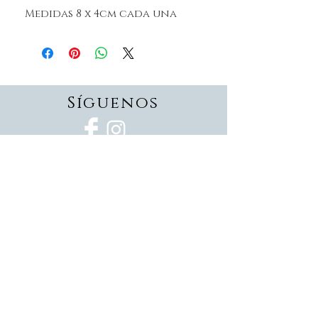
Medidas 8 x 4cm cada una
Síguenos
Suscríbete
Suscríbete ahora
Devoluciones
Formas de pago
Politica de privacidad
Envios