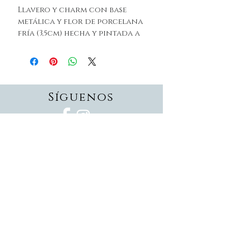
Llavero y charm con base
metálica y flor de porcelana
fría (3,5cm) hecha y pintada a
mano con la silueta de la
Virgen del Pilar Hanami
Síguenos
Suscríbete
Suscríbete ahora
Devoluciones
Formas de pago