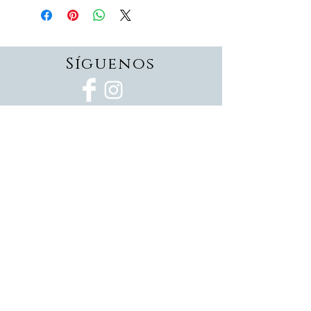
Síguenos
Suscríbete
Suscríbete ahora
Devoluciones
Formas de pago
Politica de privacidad
Envios
Pedidos personalizados