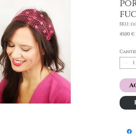
po
fuc
SKU: d
45,00 €
Canti
A