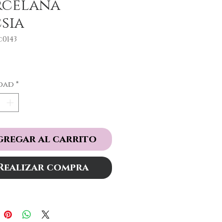
rcelana
sia
c0143
Precio
dad
*
gregar al carrito
Realizar compra