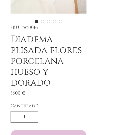
SKU: dc0016
Diadema
plisada flores
porcelana
hueso y
dorado
Precio
35,00 €
Cantidad
*