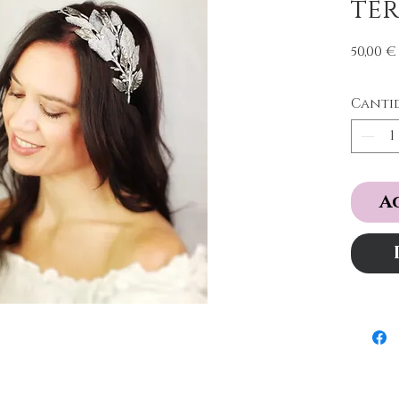
ter
50,00 €
Canti
A