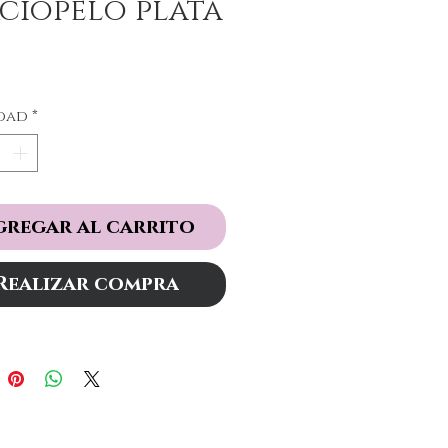
ciopelo plata
Precio
dad
*
gregar al carrito
Realizar compra