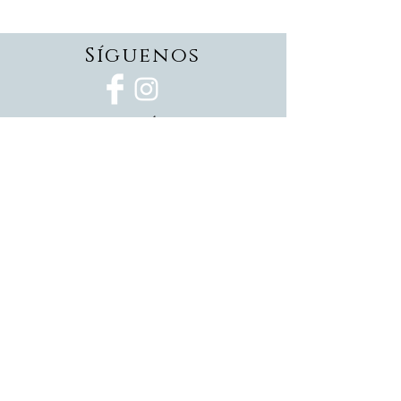
Síguenos
Suscríbete
Suscríbete ahora
Devoluciones
Formas de pago
Politica de privacidad
Envios
Pedidos personalizados
CONTáCTANOS