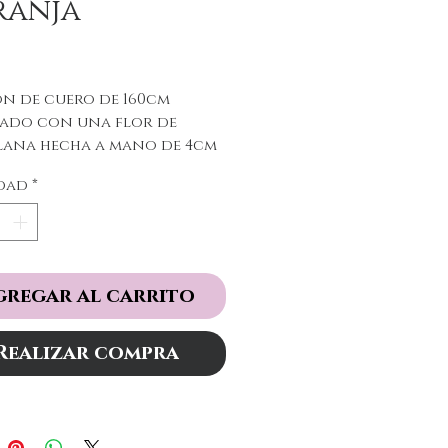
ranja
Precio
n de cuero de 160cm
ado con una flor de
lana hecha a mano de 4cm
minado con apliques
dad
*
s. Multitud de posiciones.
gregar al carrito
Realizar compra