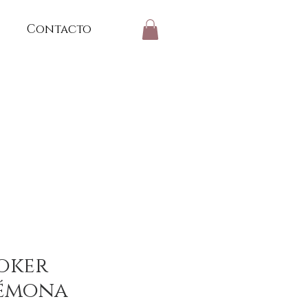
Contacto
oker
émona