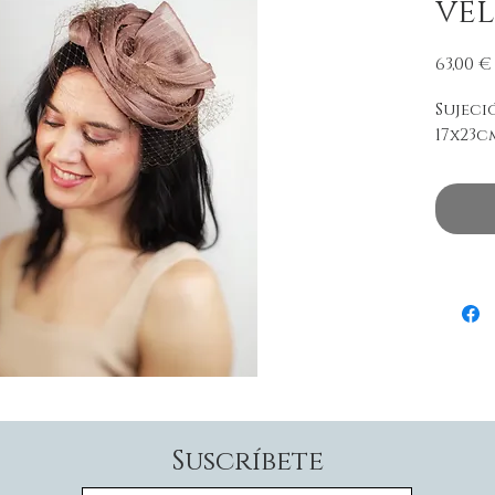
ve
63,00 €
Sujeci
17x23c
Suscríbete