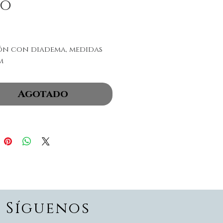
lo
Precio
ón con diadema, medidas
m
Agotado
Síguenos