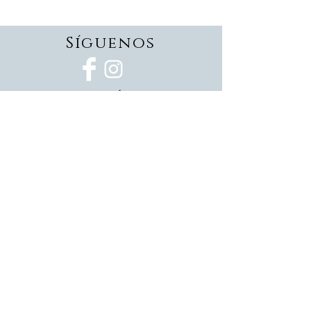
Síguenos
Suscríbete
Suscríbete ahora
Devoluciones
Formas de pago
Politica de privacidad
Envios
Pedidos personalizados
CONTáCTANOS