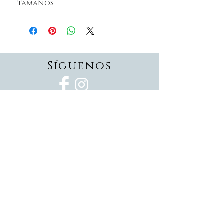
tamaños
Síguenos
Suscríbete
Suscríbete ahora
Devoluciones
Formas de pago
Politica de privacidad
Envios